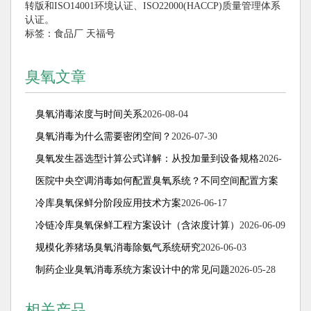
转版和ISO14001环境认证、ISO22000(HACCP)质量管理体系
认证。
标签：
食品厂
天福号
臭氧文章
臭氧消毒浓度与时间关系
2026-08-04
臭氧消毒为什么需要密闭空间？
2026-07-30
臭氧发生器选型计算公式详解：从投加量到设备规格
2026-
07-15
医院中央空调消毒如何配置臭氧系统？不同空间配置方案
解析
冷库臭氧保鲜分阶段应用技术方案
2026-07-08
2026-06-17
冷链冷库臭氧保鲜工程方案设计（含浓度计算）
2026-06-09
规模化养猪场臭氧消毒除氨气系统研究
2026-06-03
制药企业臭氧消毒系统方案设计中的常见问题
2026-05-28
相关产品