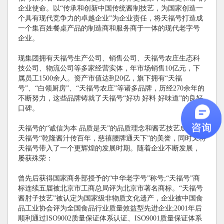
企业使命。以“传承和创新中国传统酱制技艺，为国家创造一
个具有现代竞争力的卓越企业”为企业责任，将天福号打造成
一个集百姓餐桌产品的制造商和服务商于一体的现代老字号
企业。
现集团拥有天福号生产公司、销售公司、天福号农庄生态科
技公司、物流公司等多家经营实体，年市场销售10亿元，下
属员工1500余人。资产市值达到20亿，旗下拥有“天福
号”、“白领厨房”、“天福号农庄”等诸多品牌，历经270余年的
不断努力，这些品牌铸就了天福号“好功 好料 好味道”的良好
口碑。
天福号的“诚信为本 品质是天”的品质理念和酱艺技艺成就了
天福号“乾隆酱汁传百年，慈禧腰牌通天下”的美誉，同时又将
天福号带入了一个更辉煌的发展时期。随着企业不断发展，
屡获殊荣：
曾先后获得国家商务部授予的“中华老字号”称号;“天福号”商
标连续五届被北京市工商总局评为北京市著名商标。“天福号
酱肘子技艺”被认定为国家级非物质文化遗产，企业被中国食
品工业协会评为全国食品行业质量效益型先进企业;2001年后
顺利通过ISO9002质量保证体系认证、ISO9001质量保证体系