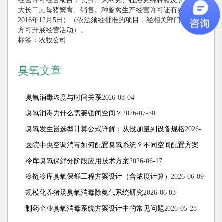
经营许可经营项目：长白、大约克、杜洛克纯种猪及长大、
大长二元母猪繁育、销售。种畜禽生产经营许可证有效期至
2016年12月5日）（依法须经批准的项目，经相关部门批准后
方可开展经营活动）。
标签：
农牧公司
臭氧文章
臭氧消毒浓度与时间关系
2026-08-04
臭氧消毒为什么需要密闭空间？
2026-07-30
臭氧发生器选型计算公式详解：从投加量到设备规格
2026-
07-15
医院中央空调消毒如何配置臭氧系统？不同空间配置方案
解析
冷库臭氧保鲜分阶段应用技术方案
2026-07-08
2026-06-17
冷链冷库臭氧保鲜工程方案设计（含浓度计算）
2026-06-09
规模化养猪场臭氧消毒除氨气系统研究
2026-06-03
制药企业臭氧消毒系统方案设计中的常见问题
2026-05-28