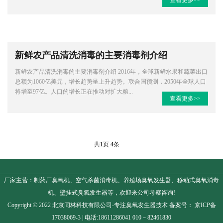
查看更多>>
新鲜农产品清洗消毒的主要消毒剂介绍
新鲜农产品清洗消毒的主要消毒剂介绍 2016年，全球新鲜水果和蔬菜出口
总额为1060亿美元，增长趋势呈上升趋势。联合国预测，2050年全球人口
将增至97亿。人口的增长正在推动对扩大粮...
查看更多>>
共
1
页
4
条
厂家主营：制药厂臭氧机、空气杀菌消毒机、养殖场臭氧发生器、移动式臭氧消毒
机、壁挂式臭氧发生器等，欢迎来公司考察咨询!
Copyright © 2022 北京同林科技有限公司-专注
臭氧发生器
技术 备案号：
京ICP备
17038069-3
| 电话:18611286041 010－82461830