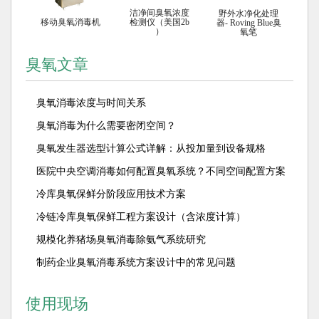
洁净间臭氧浓度
野外水净化处理
移动臭氧消毒机
检测仪（美国2b
器- Roving Blue臭
）
氧笔
臭氧文章
臭氧消毒浓度与时间关系
臭氧消毒为什么需要密闭空间？
臭氧发生器选型计算公式详解：从投加量到设备规格
医院中央空调消毒如何配置臭氧系统？不同空间配置方案
解析
冷库臭氧保鲜分阶段应用技术方案
冷链冷库臭氧保鲜工程方案设计（含浓度计算）
规模化养猪场臭氧消毒除氨气系统研究
制药企业臭氧消毒系统方案设计中的常见问题
使用现场