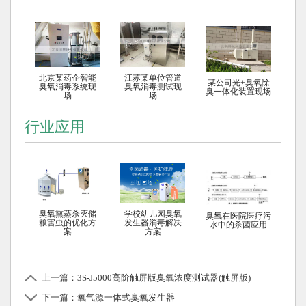
北京某药企智能
江苏某单位管道
某公司光+臭氧除
臭氧消毒系统现
臭氧消毒测试现
臭一体化装置现场
场
场
行业应用
臭氧熏蒸杀灭储
学校幼儿园臭氧
臭氧在医院医疗污
粮害虫的优化方
发生器消毒解决
水中的杀菌应用
案
方案
上一篇：3S-J5000高阶触屏版臭氧浓度测试器(触屏版)
下一篇：氧气源一体式臭氧发生器