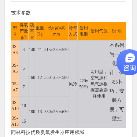
技术参数：
臭氧
功
型
重量
长×宽×高
冷却
使用
产量
率
使用气源
说 明
号
Kg
mm
方式
电源
g/h
w
本系列
3S-
3
140
11
315×250×520
A3
为一体
化设
3S-
5
A5
两用型，
计，体
160
12
350×250×580
空气源和
220v
积小
3S-
风冷
氧气源根
7
50Hz
A7
据需要选
巧，安
择使用
装方
3S-
10
A10
便，可
180
13
350×250×630
3S-
壁挂
15
A15
同林科技优质臭氧发生器应用领域