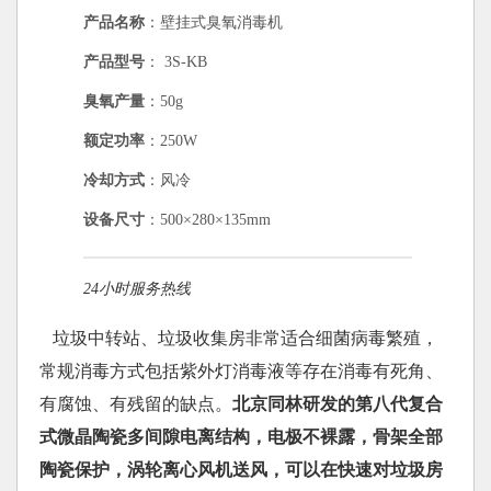
产品名称
：壁挂式臭氧消毒机
产品型号
： 3S-KB
臭氧产量
：50g
额定功率
：250W
冷却方式
：风冷
设备尺寸
：500×280×135mm
24小时服务热线
垃圾中转站、垃圾收集房非常适合细菌病毒繁殖，
常规消毒方式包括紫外灯消毒液等存在消毒有死角、
有腐蚀、有残留的缺点。
北京同林研发的第八代复合
式微晶陶瓷多间隙电离结构，电极不裸露，骨架全部
陶瓷保护，涡轮离心风机送风，可以在快速对垃圾房