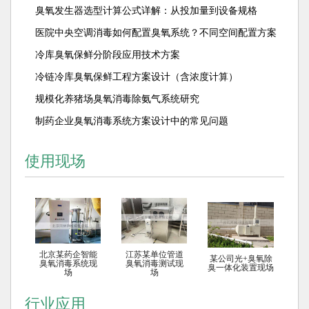
臭氧发生器选型计算公式详解：从投加量到设备规格
医院中央空调消毒如何配置臭氧系统？不同空间配置方案
解析
冷库臭氧保鲜分阶段应用技术方案
冷链冷库臭氧保鲜工程方案设计（含浓度计算）
规模化养猪场臭氧消毒除氨气系统研究
制药企业臭氧消毒系统方案设计中的常见问题
使用现场
北京某药企智能
江苏某单位管道
某公司光+臭氧除
臭氧消毒系统现
臭氧消毒测试现
臭一体化装置现场
场
场
行业应用