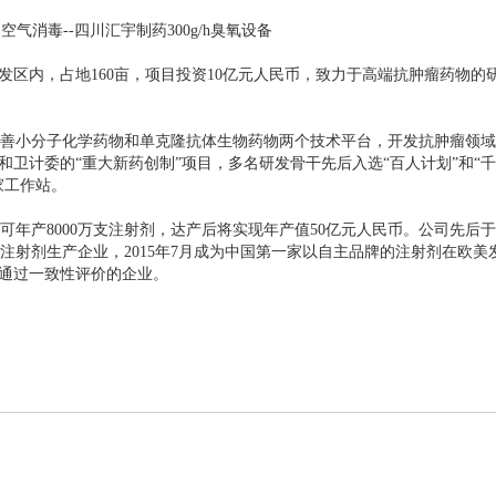
气消毒--四川汇宇制药300g/h臭氧设备
区内，占地160亩，项目投资10亿元人民币，致力于高端抗肿瘤药物的
善小分子化学药物和单克隆抗体生物药物两个技术平台，开发抗肿瘤领域
卫计委的“重大新药创制”项目，多名研发骨干先后入选“百人计划”和“
家工作站。
可年产8000万支注射剂，达产后将实现年产值50亿元人民币。公司先后于
瘤注射剂生产企业，2015年7月成为中国第一家以自主品牌的注射剂在欧美
剂通过一致性评价的企业。