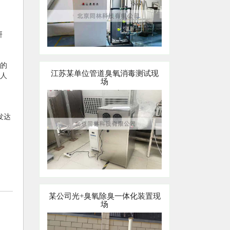
研
的
江苏某单位管道臭氧消毒测试现
千人
场
发达
某公司光+臭氧除臭一体化装置现
场