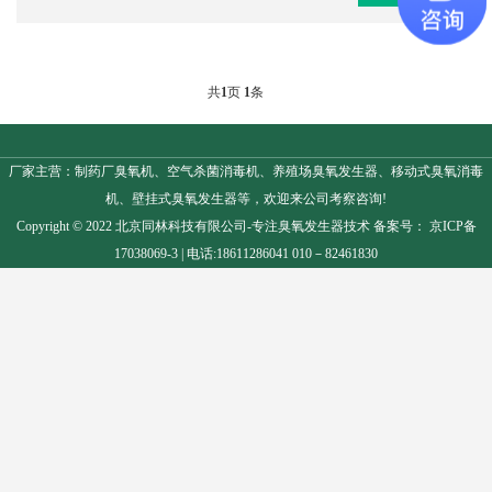
共
1
页
1
条
厂家主营：制药厂臭氧机、空气杀菌消毒机、养殖场臭氧发生器、移动式臭氧消毒
机、壁挂式臭氧发生器等，欢迎来公司考察咨询!
Copyright © 2022 北京同林科技有限公司-专注
臭氧发生器
技术 备案号：
京ICP备
17038069-3
| 电话:18611286041 010－82461830